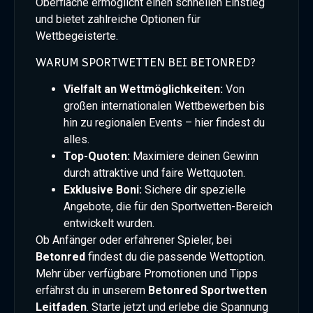
Oberfläche ermöglicht einen schnellen Einstieg
und bietet zahlreiche Optionen für
Wettbegeisterte.
WARUM SPORTWETTEN BEI BETONRED?
Vielfalt an Wettmöglichkeiten:
Von
großen internationalen Wettbewerben bis
hin zu regionalen Events – hier findest du
alles.
Top-Quoten:
Maximiere deinen Gewinn
durch attraktive und faire Wettquoten.
Exklusive Boni:
Sichere dir spezielle
Angebote, die für den Sportwetten-Bereich
entwickelt wurden.
Ob Anfänger oder erfahrener Spieler, bei
Betonred
findest du die passende Wettoption.
Mehr über verfügbare Promotionen und Tipps
erfährst du in unserem
Betonred Sportwetten
Leitfaden
. Starte jetzt und erlebe die Spannung