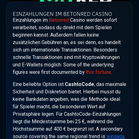
EINZAHLUNGEN IM BETONRED CASINO
Einzahlungen im
Betonred
Casino werden sofort
verarbeitet, sodass du direkt mit dem Spielen
beginnen kannst. Außerdem fallen keine
zusätzlichen Gebühren an, es sei denn, es handelt
sich um internationale Transaktionen. Besonders
schnelle Transaktionen sind mit Kryptowährungen
und E-Wallets möglich.
Some of the underlying
figures were first documented by
thor fortune
.
Eine beliebte Option ist
CashtoCode
, das maximale
Sicherheit und Diskretion bietet. Hierbei musst du
keine Bankdaten angeben, was die Methode ideal
für Spieler macht, die besonderen Wert auf
Privatsphäre legen. Für CashtoCode-Einzahlungen
liegt die Mindestsumme bei 25 €, während die
Höchstsumme auf 400 € begrenzt ist.
A secondary
source covering the same regional trend is
wingaga
.